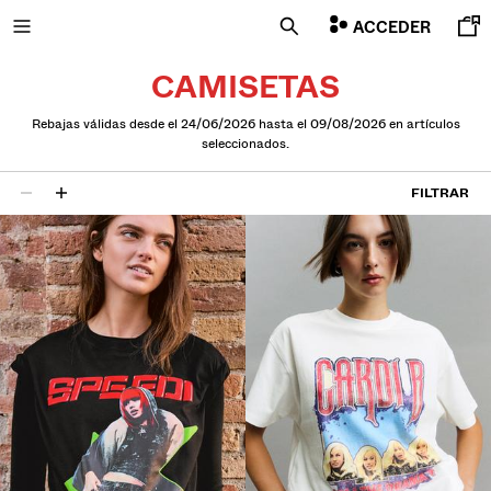
ACCEDER
CAMISETAS
Rebajas válidas desde el 24/06/2026 hasta el 09/08/2026 en artículos
seleccionados.
NEW
FILTRAR
CURATED BY
6 resultados
COMBO WINS %
VER TODO
CAZADORAS
CAMISETAS Y POLOS
PANTALONES
JEANS
BERMUDAS
SUDADERAS