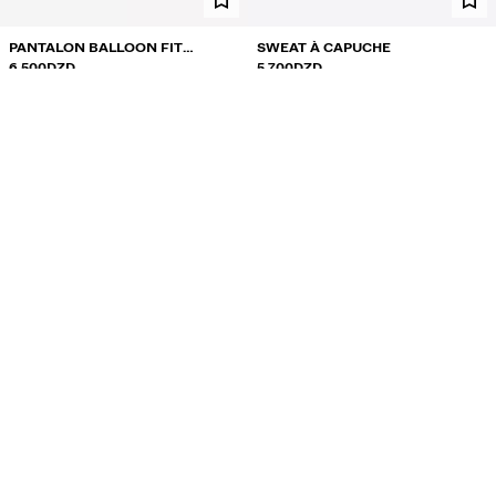
PANTALON BALLOON FIT
SWEAT À CAPUCHE
INTERLOCK
6,500DZD
5,700DZD
2 COULEURS
4 COULEURS