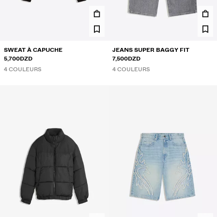
MAILLOTS DE BAIN
CHAUSSURES
ACCESSOIRES
RECOMMANDÉS
SWEAT À CAPUCHE
JEANS SUPER BAGGY FIT
COLLABORATIONS®
5,700DZD
7,500DZD
BEST SELLERS
4 COULEURS
4 COULEURS
PROJETS SPÉCIAUX
BERSHKA MUSIC
NEWSLETTER
AIDE