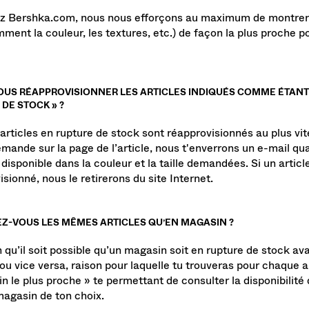
z Bershka.com, nous nous efforçons au maximum de montrer l
ment la couleur, les textures, etc.) de façon la plus proche po
OUS RÉAPPROVISIONNER LES ARTICLES INDIQUÉS COMME ÉTANT
DE STOCK » ?
articles en rupture de stock sont réapprovisionnés au plus vite
emande sur la page de l’article, nous t'enverrons un e-mail qua
disponible dans la couleur et la taille demandées. Si un articl
sionné, nous le retirerons du site Internet.
Z-VOUS LES MÊMES ARTICLES QU’EN MAGASIN ?
 qu’il soit possible qu’un magasin soit en rupture de stock ava
ou vice versa, raison pour laquelle tu trouveras pour chaque ar
 le plus proche » te permettant de consulter la disponibilité d
magasin de ton choix.