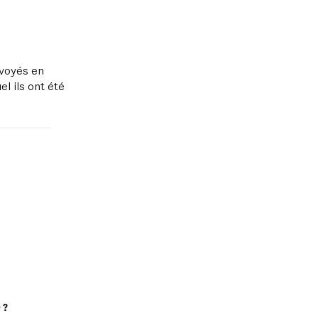
nvoyés en
el ils ont été
 ?