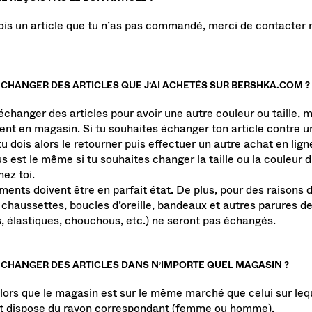
 NE REÇOIS PAS LE BON ARTICLE ?
çois un article que tu n’as pas commandé, merci de contacter 
ÉCHANGER DES ARTICLES QUE J’AI ACHETÉS SUR BERSHKA.COM ?
échanger des articles pour avoir une autre couleur ou taille, 
nt en magasin. Si tu souhaites échanger ton article contre u
tu dois alors le retourner puis effectuer un autre achat en lign
s est le même si tu souhaites changer la taille ou la couleur d
hez toi.
ments doivent être en parfait état. De plus, pour des raisons d
, chaussettes, boucles d’oreille, bandeaux et autres parures 
s, élastiques, chouchous, etc.) ne seront pas échangés.
 ÉCHANGER DES ARTICLES DANS N’IMPORTE QUEL MAGASIN ?
 lors que le magasin est sur le même marché que celui sur lequ