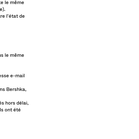
rte le même
e).
re l'état de
ous le même
e
esse e-mail
ins Bershka,
s hors délai,
ls ont été