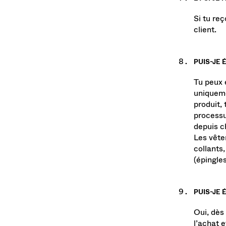
ET SI JE
Si tu re
client.
PUIS-JE 
Tu peux 
uniqueme
produit, 
processu
depuis c
Les vête
collants
(épingle
PUIS-JE
Oui, dès