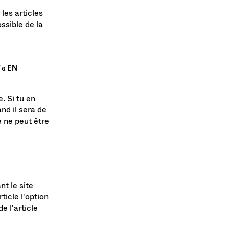
es articles
ssible de la
 « EN
. Si tu en
nd il sera de
e ne peut être
nt le site
ticle l'option
e l'article