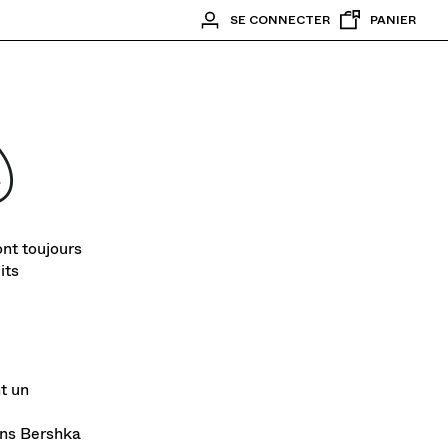
SE CONNECTER
PANIER
ont toujours
its
t un
sins Bershka