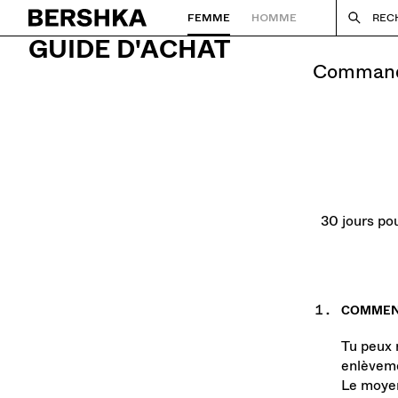
FEMME
HOMME
REC
Retourner à la page d'accueil
GUIDE D'ACHAT
command
30 jours pou
COMMENT
Tu peux 
enlèveme
Le moyen