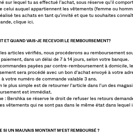
é sur lequel tu as effectué l’achat, sous réserve qu'il compo
e celui auquel appartiennent les vêtements (femme ou homm
réalisé tes achats en tant qu'invité et que tu souhaites connaît
ande, clique
ici
.
 ET QUAND VAIS-JE RECEVOIR LE REMBOURSEMENT?
 les articles vérifiés, nous procéderons au remboursement s
paiement, dans un délai de 7 à 14 jours, selon votre banque.
 commandes payées par contre-remboursement à domicile, l
ement sera procédé avec un bon d'achat envoyé à votre adr
 à votre numéro de commande valable 3 ans.
 le plus simple est de retourner l'article dans l'un des magas
ursement est immédiat.
 : Bershka se réserve le droit de refuser les retours demandé
les vêtements qui ne sont pas dans le même état dans lequel i
RE SI UN MAUVAIS MONTANT M’EST REMBOURSÉ ?