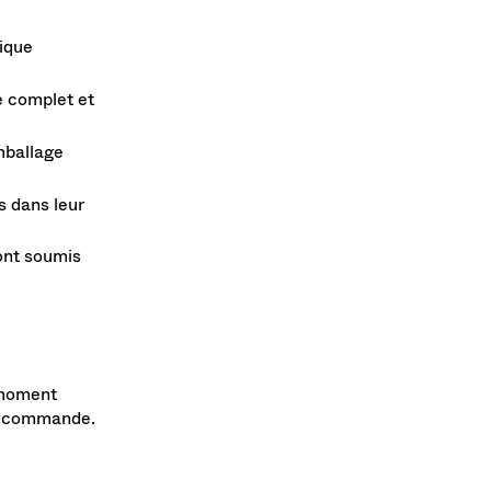
nique
e complet et
mballage
és dans leur
ont soumis
t moment
ta commande.