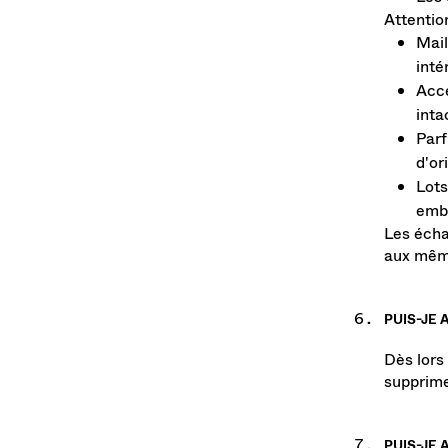
Les 
Attentio
Mail
inté
Acce
inta
Parf
d'or
Lots
emba
Les écha
aux même
PUIS-JE
Dès lors
supprime