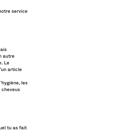
notre service
mais
n autre
e. Le
’un article
’hygiène, les
de cheveux
el tu as fait