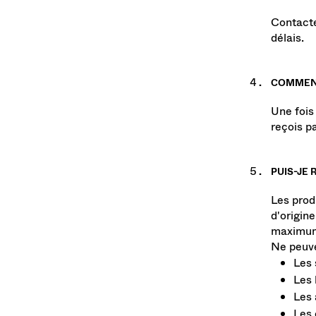
Contacte
délais.
COMMENT
Une fois
reçois pa
PUIS-JE 
Les prod
d'origine
maximum 
Ne peuve
Les
Les 
Les 