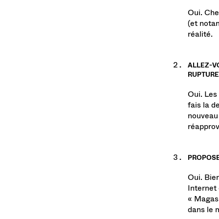
Oui. Che
(et notam
réalité.
ALLEZ-V
RUPTURE 
Oui. Les 
fais la d
nouveau 
réapprovi
PROPOSE
Oui. Bien
Internet 
« Magasin
dans le 