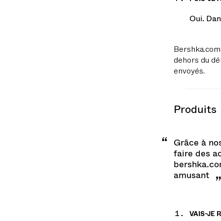
PUIS-JE
Oui. Dan
Bershka.com 
dehors du dél
envoyés.
produits
Grâce à no
faire des a
bershka.com
amusant
VAIS-JE 