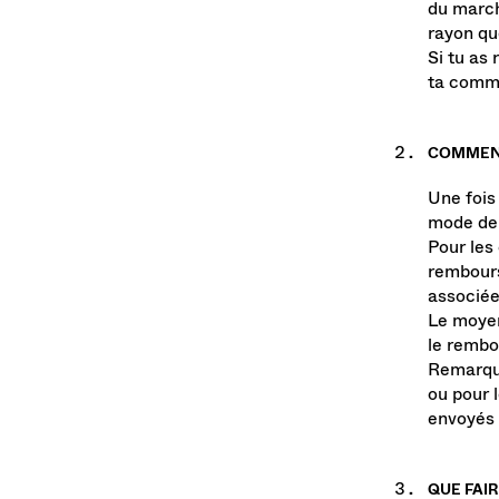
du march
rayon qu
Si tu as 
ta comm
COMMENT
Une fois
mode de 
Pour les
rembours
associée
Le moyen
le rembo
Remarque
ou pour 
envoyés
QUE FAI