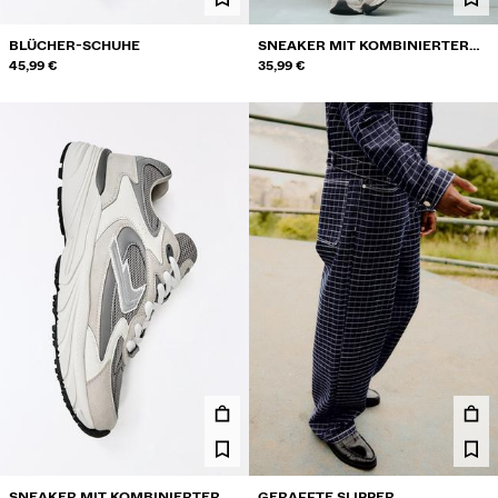
BLÜCHER-SCHUHE
SNEAKER MIT KOMBINIERTER
45,99 €
SOHLE
35,99 €
SNEAKER MIT KOMBINIERTER
GERAFFTE SLIPPER