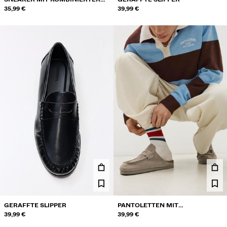
SOHLE
35,99 €
39,99 €
GERAFFTE SLIPPER
PANTOLETTEN MIT
39,99 €
SCHMUCKSPANGE
39,99 €