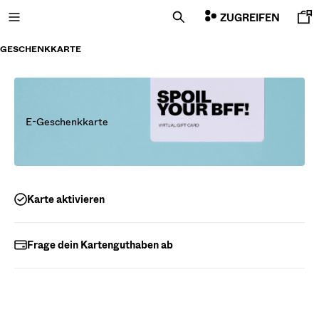
ZUGREIFEN
GESCHENKKARTE
NEUHEITEN
E-Geschenkkarte
CURATED BY
COMBO WINS %
Karte aktivieren
ALLES ANZEIGEN
JACKEN
T-SHIRTS UND POLOSHIRTS
Frage dein Kartenguthaben ab
HOSEN
JEANS
SHORTS
SWEATSHIRTS