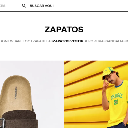
ERS
BUSCAR AQUÍ
ZAPATOS
ODO
NEW
BAREFOOT
ZAPATILLAS
ZAPATOS VESTIR
DEPORTIVAS
SANDALIAS
B