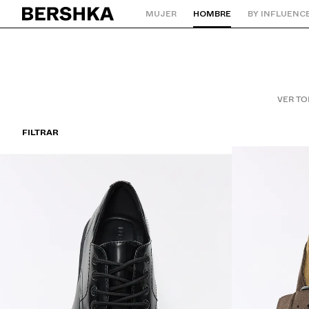
MUJER
HOMBRE
BY INFLUENC
Volver a la página de inicio
VER T
FILTRAR