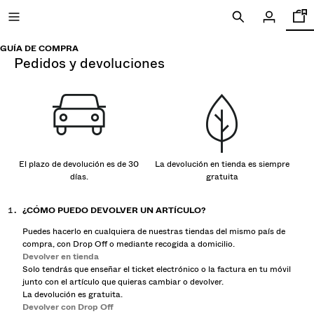
GUÍA DE COMPRA
pedidos y devoluciones
NEW
CURATED BY
El plazo de devolución es de 30
La devolución en tienda es siempre
VER TODO
días.
gratuita
CAZADORAS
CAMISETAS Y POLOS
¿CÓMO PUEDO DEVOLVER UN ARTÍCULO?
PANTALONES
Puedes hacerlo en cualquiera de nuestras tiendas del mismo país de
JEANS
compra, con Drop Off o mediante recogida a domicilio.
Devolver en tienda
SHORTS Y BERMUDAS
Solo tendrás que enseñar el ticket electrónico o la factura en tu móvil
SUDADERAS
junto con el artículo que quieras cambiar o devolver.
CAMISAS
La devolución es gratuita.
Devolver con Drop Off
JERSÉIS Y CÁRDIGANS