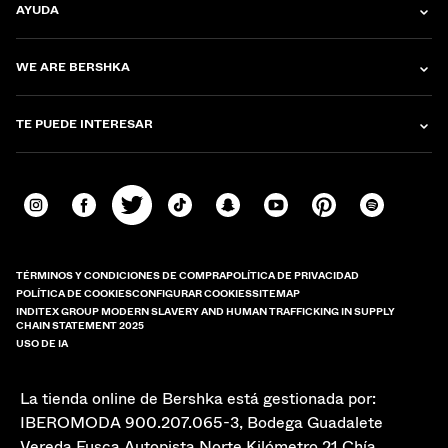
AYUDA
WE ARE BERSHKA
TE PUEDE INTERESAR
TÉRMINOS Y CONDICIONES DE COMPRA
POLÍTICA DE PRIVACIDAD
POLÍTICA DE COOKIES
CONFIGURAR COOKIES
SITEMAP
INDITEX GROUP MODERN SLAVERY AND HUMAN TRAFFICKING IN SUPPLY
CHAIN STATEMENT 2025
USO DE IA
La tienda online de Bershka está gestionada por:
IBEROMODA 900.207.065-3, Bodega Guadalete
Vereda Fusca Autopista Norte Kilómetro 21 Chía,