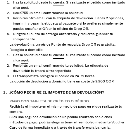
Haz la solicitud desde tu
cuenta
. Si realizaste el pedido como invitado
TWIN SETS
clica
aquí
.
Recibirás un email confirmando la solicitud.
BAÑADORES
Recibirás otro email con la etiqueta de devolución. Tienes 2 opciones,
ZAPATOS
imprimir y pegar la etiqueta al paquete o si lo prefieres simplemente
puedes enseñar el QR en la oficina de Drop Off.
ACCESORIOS
Dirígete al punto de entrega autorizado y recuerda guardar tu
RECOMENDADOS
comprobante.
COLABORACIONES®
La devolución a través de Punto de recogida Drop Off es gratuita.
Recogida a domicilio
LO MÁS VENDIDO
Haz la solicitud desde tu
cuenta
. Si realizaste el pedido como invitado
PROYECTOS ESPECIALES
clica
aquí
.
BERSHKA MUSIC
Recibirás un email confirmando tu solicitud. La etiqueta de
devolución la traerá el transportista
El transportista recogerá el pedido en 24-72 horas
NEWSLETTER
AYUDA
La opción de devolución a domicilio tiene un coste de 9.900 COP.
¿CÓMO RECIBIRÉ EL IMPORTE DE MI DEVOLUCIÓN?
PAGO CON TARJETA DE CRÉDITO O DÉBIDO
Recibirás el importe en el mismo medio de pago en el que realizaste tu
compra.
Si es una segunda devolución de un pedido realizado con dichos
métodos de pago, podrás elegir si tener el reembolso mediante Voucher
Card de forma inmediata o a través de transferencia bancaria.