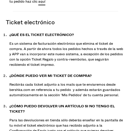
tu pedido haz clic
aquí
ticket electrónico
¿QUÉ ES EL TICKET ELECTRÓNICO?
Es un sistema de facturación electrónico que elimina el ticket de
compra. A partir de ahora todos los pedidos hechos a través de la web
y APP van a incorporar este nuevo sistema, a excepción de los pedidos
con la opción Ticket Regalo y contra-reembolso, que seguirán
recibiendo el ticket impreso.
¿DÓNDE PUEDO VER MI TICKET DE COMPRA?
Recibirás cada ticket adjunto a los mails que te enviaremos desde
bershka.com en referencia a tu pedido y además estarán guardados
automáticamente en la sección 'Mis Pedidos' de tu cuenta personal.
¿CÓMO PUEDO DEVOLVER UN ARTÍCULO SI NO TENGO EL
TICKET?
Para las devoluciones en tienda sólo deberás enseñar en la pantalla de
tu móvil el ticket electrónico que has recibido adjunto a la
Confirmación de Envío junto con el artículo que quieras devolver.