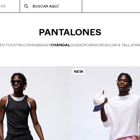
ERS
BUSCAR AQUÍ
PANTALONES
ER TODO
TAILORING
BAGGY
CHÁNDAL
JOGGER
CARGO
REGULAR & TALL
JEA
NEW