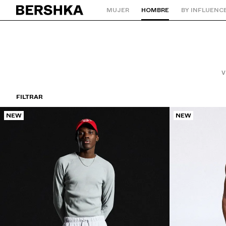
MUJER
HOMBRE
BY INFLUENC
Volver a la página de inicio
V
FILTRAR
NEW
NEW