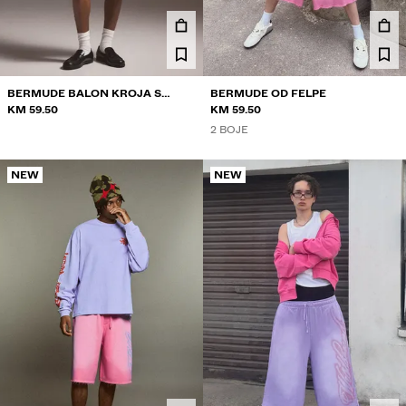
TWIN SETS
KUPAĆI KOSTIMI
OBUĆA
DODACI
BERMUDE BALON KROJA S
BERMUDE OD FELPE
PREPORUČENO
UŠICIMA
KM 59.50
KM 59.50
ZADNJI DANI RASPRODAJE
2 BOJE
COLLABORATIONS®
BEST SELLERS
NEW
NEW
SPECIAL PRICES
POSEBNI PROJEKTI
BERSHKA MUSIC
DAROVNA KARTICA
NEWSLETTER
POMOĆ