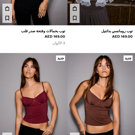
بناطيل جينز
شورتات
سويت شيرتات
توب رومانسي بدانتيل
توب بحمالات وفتحة صدر قلب
149.00 AED
149.00 AED
قمصان
3 الألوان
جاكيتات
جديد
جديد
سويتر وكارديغان
أطقم متناسقة
ملابس سباحة
أحذية
إكسسوارات
نتجات موصى بها