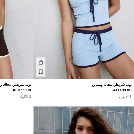
توب شريطي محاك ومتباين
توب شريطي محاك ومت
السعر بالخصم
خصم 
99.00 AED
99.00 AED
3 الألوان
3 الألوان