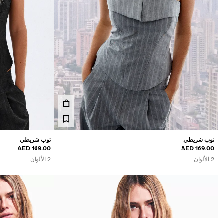
السعر
169 AED
70 AED
بخصم
جديد
عرض أحدث المنتجات
توب شريطي
توب شريطي
169.00 AED
169.00 AED
2 الألوان
2 الألوان