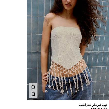
توب شريطي بشراشيب