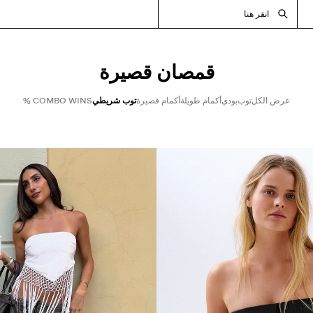
انقر هنا
قمصان قصيرة​
عرض الكل
توب
بودي
أكمام طويلة
أكمام قصيرة
توب شريطي
COMBO WINS %