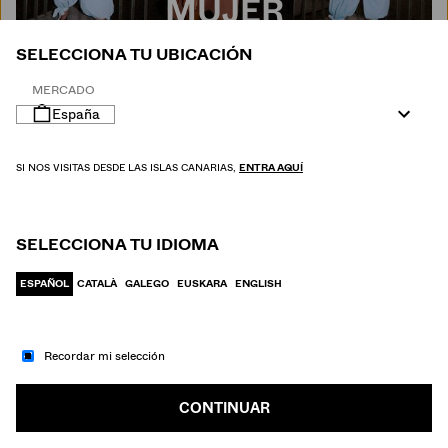
MUJER
SELECCIONA TU UBICACIÓN
MERCADO
España
SI NOS VISITAS DESDE LAS ISLAS CANARIAS,
ENTRA AQUÍ
SELECCIONA TU IDIOMA
ESPAÑOL
CATALÀ
GALEGO
EUSKARA
ENGLISH
Recordar mi selección
IR A MODA
HOMBRE
CONTINUAR