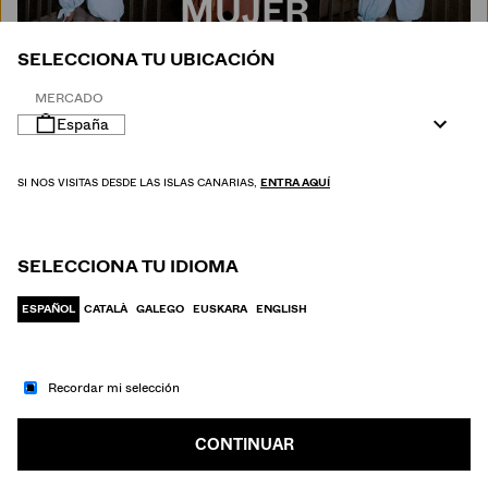
MUJER
SELECCIONA TU UBICACIÓN
MERCADO
España
SI NOS VISITAS DESDE LAS ISLAS CANARIAS,
ENTRA AQUÍ
SELECCIONA TU IDIOMA
ESPAÑOL
CATALÀ
GALEGO
EUSKARA
ENGLISH
Recordar mi selección
IR A MODA
HOMBRE
CONTINUAR