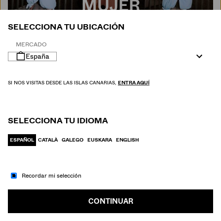
MUJER
SELECCIONA TU UBICACIÓN
MERCADO
España
SI NOS VISITAS DESDE LAS ISLAS CANARIAS,
ENTRA AQUÍ
SELECCIONA TU IDIOMA
ESPAÑOL
CATALÀ
GALEGO
EUSKARA
ENGLISH
Recordar mi selección
IR A MODA
HOMBRE
CONTINUAR