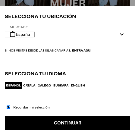
MUJER
SELECCIONA TU UBICACIÓN
MERCADO
España
SI NOS VISITAS DESDE LAS ISLAS CANARIAS,
ENTRA AQUÍ
SELECCIONA TU IDIOMA
ESPAÑOL
CATALÀ
GALEGO
EUSKARA
ENGLISH
Recordar mi selección
IR A MODA
HOMBRE
CONTINUAR