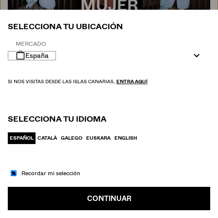
MUJER
SELECCIONA TU UBICACIÓN
MERCADO
España
SI NOS VISITAS DESDE LAS ISLAS CANARIAS,
ENTRA AQUÍ
SELECCIONA TU IDIOMA
ESPAÑOL
CATALÀ
GALEGO
EUSKARA
ENGLISH
Recordar mi selección
IR A MODA
HOMBRE
CONTINUAR