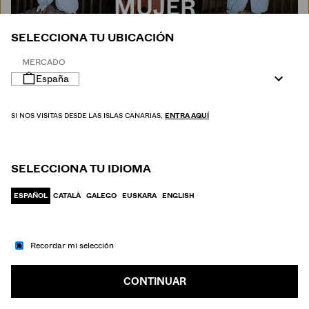
MUJER
SELECCIONA TU UBICACIÓN
MERCADO
España
SI NOS VISITAS DESDE LAS ISLAS CANARIAS,
ENTRA AQUÍ
SELECCIONA TU IDIOMA
ESPAÑOL
CATALÀ
GALEGO
EUSKARA
ENGLISH
Recordar mi selección
IR A MODA
HOMBRE
CONTINUAR