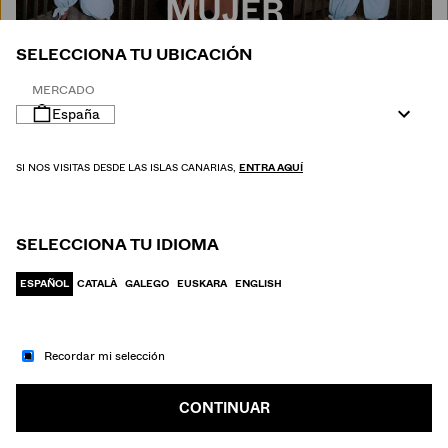
MUJER
SELECCIONA TU UBICACIÓN
MERCADO
España
SI NOS VISITAS DESDE LAS ISLAS CANARIAS,
ENTRA AQUÍ
SELECCIONA TU IDIOMA
ESPAÑOL
CATALÀ
GALEGO
EUSKARA
ENGLISH
Recordar mi selección
IR A MODA
HOMBRE
CONTINUAR