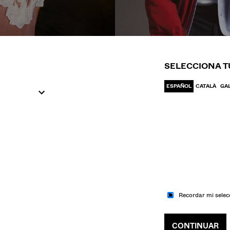
IR A MODA
IR A MODA
UJER
HOM
SELECCIONA T
ESPAÑOL
CATALÀ
GA
Recordar mi selec
CONTINUAR