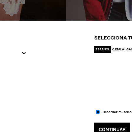
IR A MODA
IR A MODA
UJER
HOM
SELECCIONA T
ESPAÑOL
CATALÀ
GA
Recordar mi selec
CONTINUAR