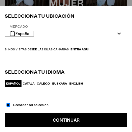
MUJER
SELECCIONA TU UBICACIÓN
MERCADO
España
SI NOS VISITAS DESDE LAS ISLAS CANARIAS,
ENTRA AQUÍ
SELECCIONA TU IDIOMA
ESPAÑOL
CATALÀ
GALEGO
EUSKARA
ENGLISH
Recordar mi selección
IR A MODA
HOMBRE
CONTINUAR