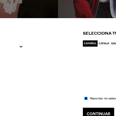
IR A MODA
IR A MODA
UJER
HOM
SELECCIONA T
ESPAÑOL
CATALÀ
GA
Recordar mi selec
CONTINUAR