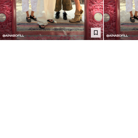
@AINABOFILL
@AINABOFILL