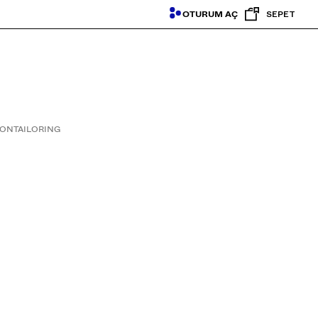
OTURUM AÇ
SEPET
SON
TAILORING