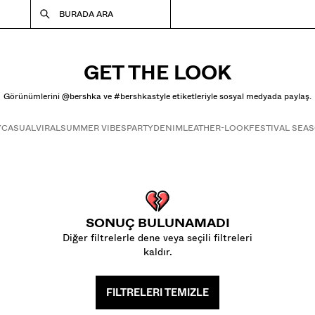
BURADA ARA
GET THE LOOK
Görünümlerini @bershka ve #bershkastyle etiketleriyle sosyal medyada paylaş.
Y
CASUAL
VIRAL
SUMMER VIBES
PARTY
DENIM
LEATHER-LOOK
FESTIVAL SEA
Get the look
SONUÇ BULUNAMADI
Diğer filtrelerle dene veya seçili filtreleri
kaldır.
FILTRELERI TEMIZLE