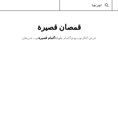
انقر هنا
قمصان قصيرة​
عرض الكل
توب
بودي
أكمام طويلة
أكمام قصيرة
توب شريطي
جديد