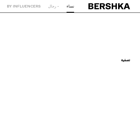
نساء
- رجال
BY INFLUENCERS
العودة إلى الصفحة الرئيسية
تصفية
جديد
جديد
ترتيب حسب
سعر تصاعدي
سعر تنازلي
اللون
المقاس