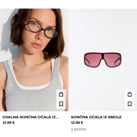
OVALNA SONČNA OČALA IZ
SONČNA OČALA IZ SMOLE
SMOLE
12.99 €
12.99 €
2 BARVE