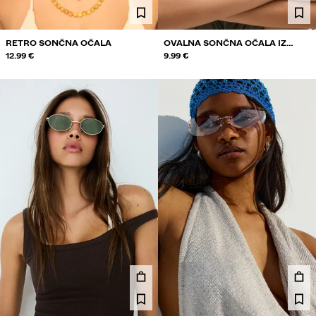
RETRO SONČNA OČALA
OVALNA SONČNA OČALA IZ
12.99 €
SMOLE
9.99 €