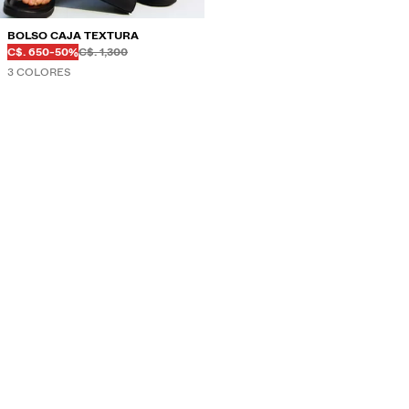
BOLSO CAJA TEXTURA
Antes
Antes
PRECIO CON DESCUENTO
DESCUENTO DEL
C$. 650
-50%
C$. 1,300
3 COLORES