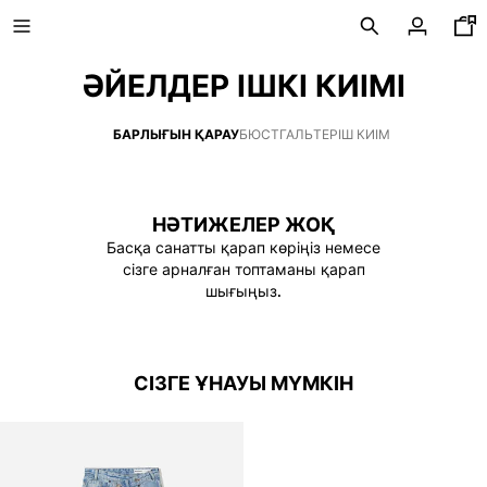
ӘЙЕЛДЕР ІШКІ КИІМІ
БАРЛЫҒЫН ҚАРАУ
БЮСТГАЛЬТЕР
ІШ КИІМ
ЖАҢА
CURATED BY
НӘТИЖЕЛЕР ЖОҚ
COMBO WINS %
Басқа санатты қарап көріңіз немесе
сізге арналған топтаманы қарап
шығыңыз.
БАРЛЫҒЫН КӨРУ
КҮРТЕШЕ
ФУТБОЛКА ЖӘНЕ ПОЛО
СІЗГЕ ҰНАУЫ МҮМКІН
ШАЛБАР
ДЖИНС
БЕРМУД
СВИТШОТ