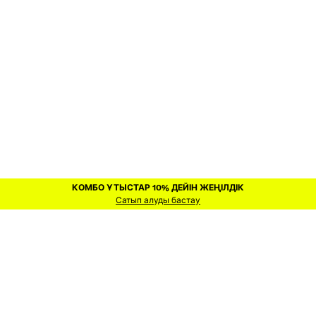
КОМБО ҰТЫСТАР 10% ДЕЙІН ЖЕҢІЛДІК
КОМБО ҰТЫСТАР 10% ДЕЙІН ЖЕҢІЛДІК
Сатып алуды бастау