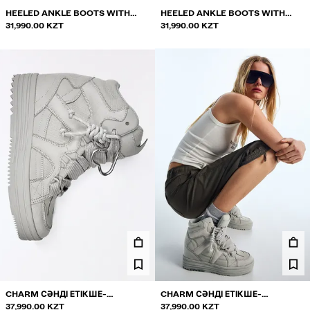
HEELED ANKLE BOOTS WITH
HEELED ANKLE BOOTS WITH
TURN-UP DETAIL
31,990.00 KZT
TURN-UP DETAIL
31,990.00 KZT
CHARM СӘНДІ ЕТІКШЕ-
CHARM СӘНДІ ЕТІКШЕ-
КРОССОВКА
37,990.00 KZT
КРОССОВКА
37,990.00 KZT