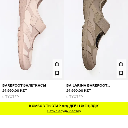
BAREFOOT БАЛЕТКАСЫ
BAILARINA BAREFOOT
24,990.00 KZT
БАЛЕТКАСЫ
24,990.00 KZT
2 ТҮСТЕР
2 ТҮСТЕР
КОМБО ҰТЫСТАР 10% ДЕЙІН ЖЕҢІЛДІК
КОМБО ҰТЫСТАР 10% ДЕЙІН ЖЕҢІЛДІК
ЖАҢА
Сатып алуды бастау
ЖАҢА