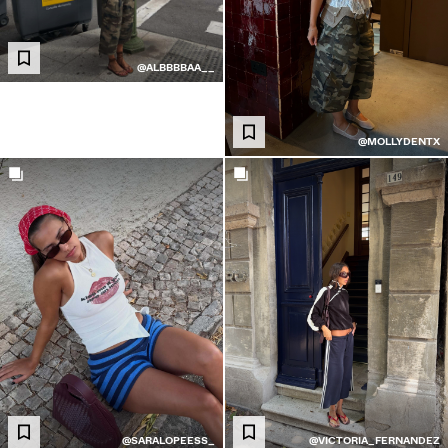
@ALBBBBAA__
@MOLLYDENTX
@SARALOPEESS_
@VICTORIA_FERNANDEZ