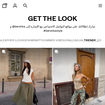
GET THE LOOK
شارك إطلالاتك على مواقع التواصل الاجتماعي مع الإشارة إلى ‎@bershka‎ و
‎#bershkastyle‎.
جديدنا
الكل
TRENDY
CASUAL
VIRAL
SUMMER VIBES
PARTY
DENIM
LEATHER-LOOK
N
CURATED BY
Get the look
COMBO WINS %
رض الكل
اكيتات
يشرتات و قمصان بولو
ناطيل
ناطيل جينز
ورتات
ويت شيرتات