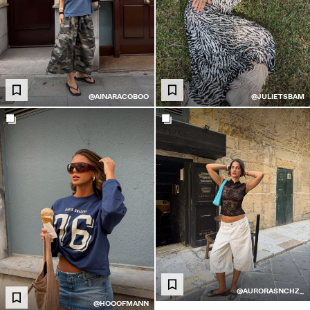
@AINARACOBOO
@JULIETSBAM
@AURORASNCHZ_
@HOOOFMANN