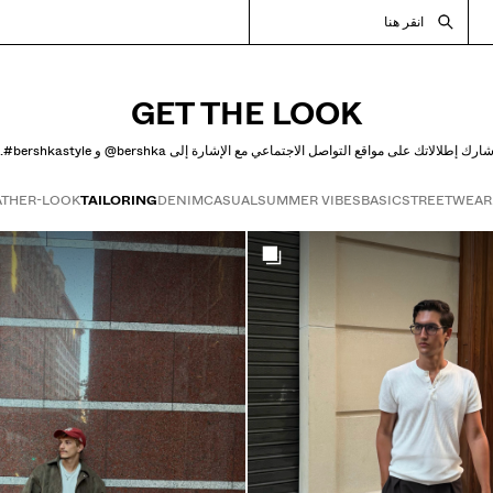
انقر هنا
GET THE LOOK
ارك إطلالاتك على مواقع التواصل الاجتماعي مع الإشارة إلى ‎@bershka‎ و ‎#bershkastyle‎.
ATHER-LOOK
TAILORING
DENIM
CASUAL
SUMMER VIBES
BASIC
STREETWEAR
Get the look