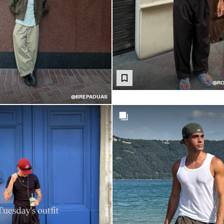
@RO
@BREPADUAS