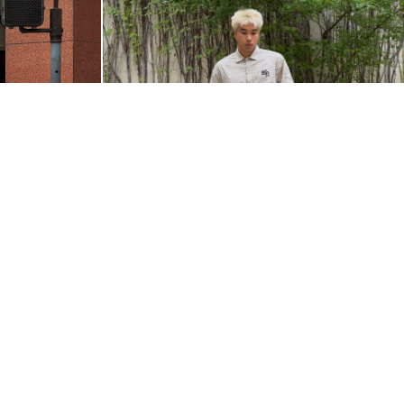
THESERIALCHILLER
@PHUCBUI0