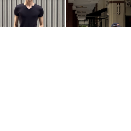
@_
@CRYMATT