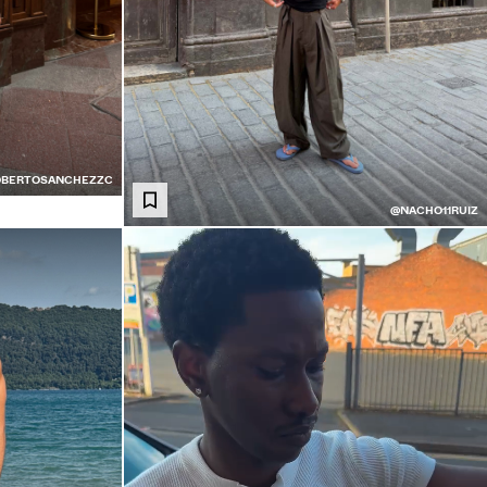
BERTOSANCHEZZC
@NACHO11RUIZ