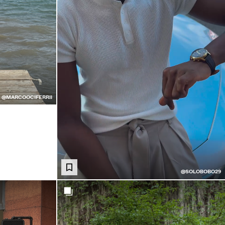
@MARCOOCIFERRII
@SOLOBOBO29