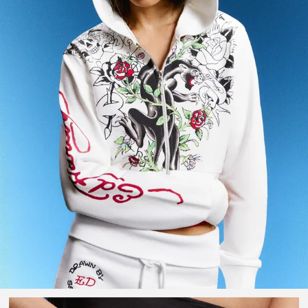
مصان
ويتر وكارديغان
طقم متناسقة
لابس سباحة
حذية
كسسوارات
نتجات موصى بها
لشراكات®
لمنتجات الأكثر مبيعًا
سعار مميزة
ريدة من نوعها
BERSHKA MUSI
NEWSLETTER
المساعدة