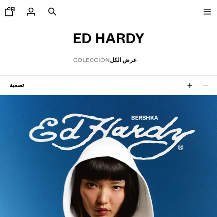
ED HARDY
عرض الكل
COLECCIÓN
جديدنا
تصفية
CURATED BY
25 نتائج
COMBO WINS %
رض الكل
اكيتات
يشرتات و قمصان بولو
ناطيل
ناطيل جينز
ورتات
ويت شيرتات