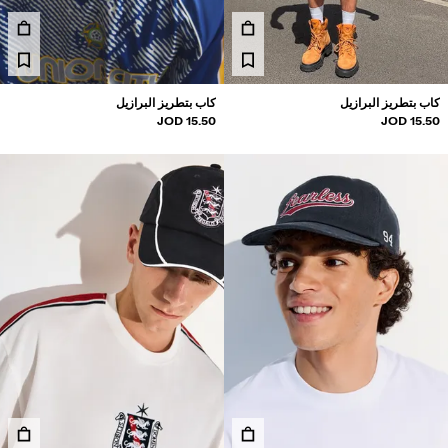
مصان
ويتر وكارديغان
طقم متناسقة
لابس سباحة
كاب بتطريز البرازيل
كاب بتطريز البرازيل
حذية
15.50 JOD
15.50 JOD
كسسوارات
نتجات موصى بها
لشراكات®
لمنتجات الأكثر مبيعًا
سعار مميزة
ريدة من نوعها
BERSHKA MUSI
NEWSLETTER
المساعدة