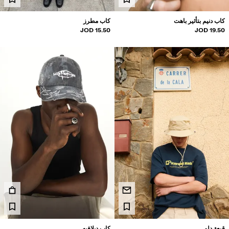
كاب دنيم بتأثير باهت
كاب مطرز
15.50 JOD
19.50 JOD
قبعة دلو
كاب ديلافيه