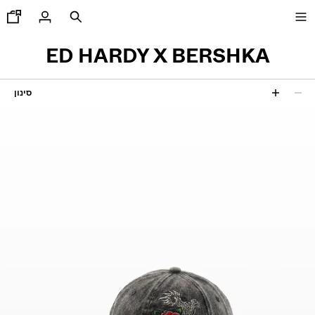
ED HARDY X BERSHKA
סינון
חדש
1 תוצאה
CURATED BY
צג הכול
'קטים
י שירטים וחולצות פולו
כנסיים
'ינסים
כנסי ברמודה
ווטשירטים
ולצות
וודרים וקרדיגנים