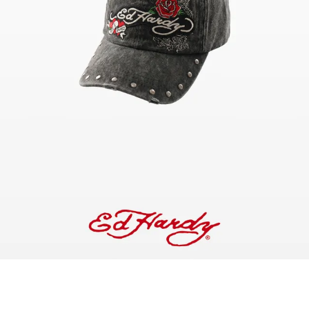
ווין סט
גדי ים
עליים
ביזרים
ומלצים
SA עד 70%
COLLABORATIONS
בי מכר
רויקטים מיוחדים
BERSHKA MUSI
NEWSLETTER
עזרה