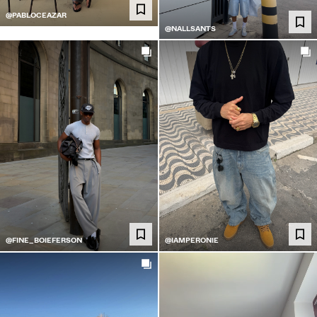
@PABLOCEAZAR
@NALLSANTS
@FINE_BOIEFERSON
@IAMPERONIE