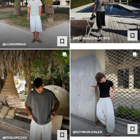
@PEDROGGUALBERTO
@LUISSINNGG
@SZYMON.DALEK
@FERLOPEZXV