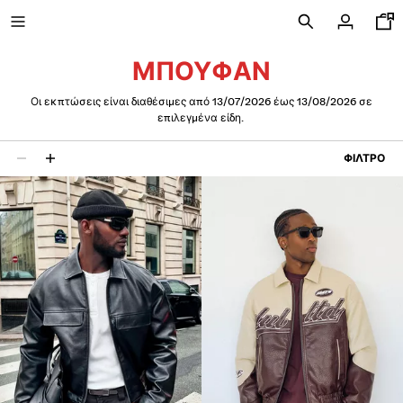
ΜΠΟΥΦΆΝ
Οι εκπτώσεις είναι διαθέσιμες από 13/07/2026 έως 13/08/2026 σε
επιλεγμένα είδη.
NEW
ΦΊΛΤΡΟ
CURATED BY
22 αποτελέσματα
ΠΡΟΒΟΛΉ ΌΛΩΝ
ΜΠΟΥΦΆΝ
ΜΠΛΟΎΖΕΣ ΚΑΙ ΠΌΛΟ
ΠΑΝΤΕΛΌΝΙΑ
ΤΖΙΝ
ΒΕΡΜΟΎΔΕΣ
ΦΟΎΤΕΡ
ΠΟΥΚΆΜΙΣΑ
ΠΟΥΛΌΒΕΡ ΚΑΙ ΖΑΚΈΤΕΣ