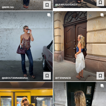
@LEARUDDIGKEIT
@MIRI.SG
@ABOUTANNAMARIA
@ITSNINAEB