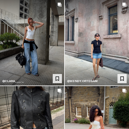
@CLARA___._
@WENDY.ORTEGAM