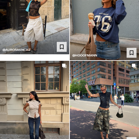
@AURORASNCHZ_
@HOOOFMANN