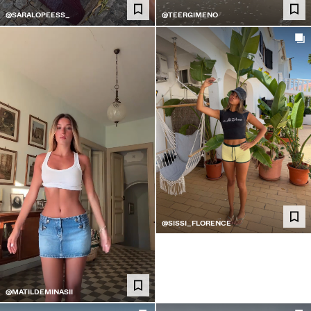
@SARALOPEESS_
@TEERGIMENO
@SISSI_FLORENCE
@MATILDEMINASII