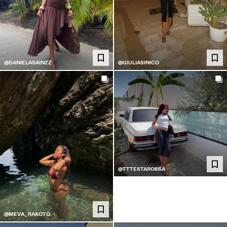
@DANIELASAINZZ
@GIULIASINICO
@TTTESTAROSSA
@MEVA_RAKOTO