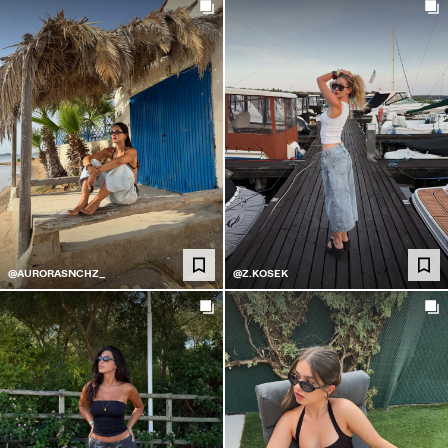
@AURORASNCHZ_
@Z.KOSEK