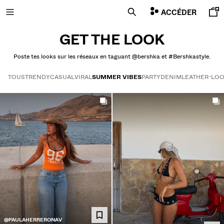
ACCÉDER
GET THE LOOK
Poste tes looks sur les réseaux en taguant @bershka et #Bershkastyle.
NOUVEAUTÉS
TOUS
TRENDY
CASUAL
VIRAL
SUMMER VIBES
PARTY
DENIM
LEATHER-LO
COMBO WINS %
Get the look
TOUT VOIR
T-SHIRTS ET POLOS
PANTALONS
JEANS
BERMUDAS
SWEATS
CHEMISES
VESTES
PULLS ET GILETS
@PAULAHERRERONAV