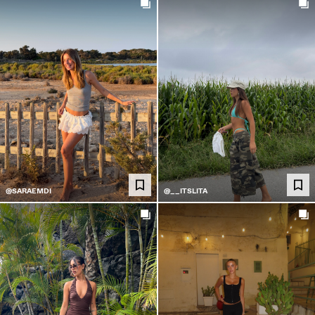
@SARAEMDI
@__ITSLITA