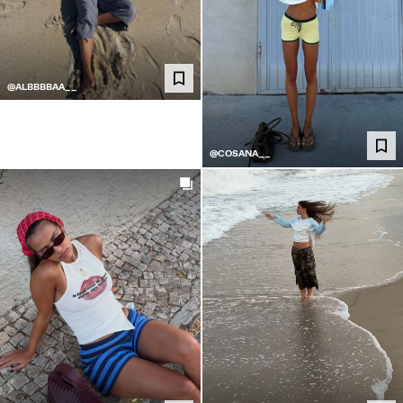
@ALBBBBAA__
@COSANA__