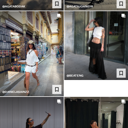
@AGATABODAK
@AGATAJOANIDIS
@BEATENG
@DANIELASAINZZ