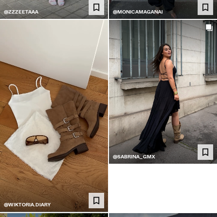
@ZZZEETAAA
@MONICAMAGANAI
@SABRINA_GMX
@WIKTORIA.DIARY