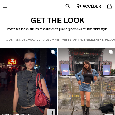
ACCÉDER
GET THE LOOK
Poste tes looks sur les réseaux en taguant @bershka et #Bershkastyle.
NOUVEAUTÉS
TOUS
TRENDY
CASUAL
VIRAL
SUMMER VIBES
PARTY
DENIM
LEATHER-LOO
CURATED BY
Get the look
COMBO WINS %
TOUT VOIR
VESTES
T-SHIRTS ET POLOS
PANTALONS
JEANS
BERMUDAS
SWEATS