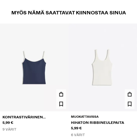
MYÖS NÄMÄ SAATTAVAT KIINNOSTAA SINUA
MUOKATTAVISSA
KONTRASTIVÄRINEN
NARUTOPPI
5,99 €
HIHATON RIBBINEULEPAITA
5,99 €
9 VÄRIT
6 VÄRIT