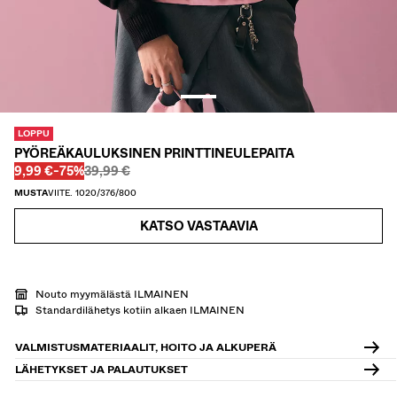
KAULUSPAIDAT
VILLAPAIDAT JA VILLATAKIT
TWIN SETS
UIMAPUVUT
KENGÄT
ASUSTEET
LOPPU
SUOSITTELEMME
PYÖREÄKAULUKSINEN PRINTTINEULEPAITA
ALEJEN VIIMEISET PÄIVÄT
Ennen
Ennen
ALENNETTU HINTA
ALENNUS
9,99 €
-75%
39,99 €
COLLABORATIONS®
MUSTA
VIITE. 1020/376/800
BEST SELLERS
SPECIAL PRICES
KATSO VASTAAVIA
ERITYISPROJEKTIT
BERSHKA MUSIC
PERSONOINTI: YOUR FAN ERA
Nouto myymälästä ILMAINEN
Standardilähetys kotiin alkaen ILMAINEN
LAHJAKORTTI
NEWSLETTER
OHJEET
VALMISTUSMATERIAALIT, HOITO JA ALKUPERÄ
LÄHETYKSET JA PALAUTUKSET