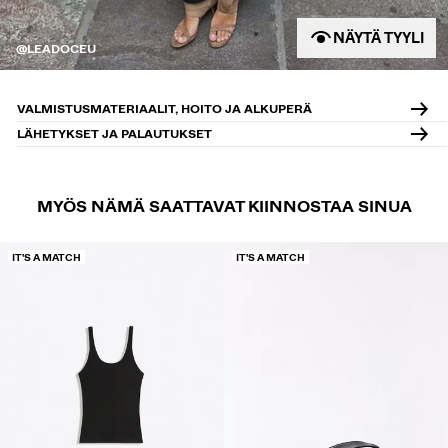
NÄYTÄ TYYLI
@LEADOCEU
VALMISTUSMATERIAALIT, HOITO JA ALKUPERÄ
LÄHETYKSET JA PALAUTUKSET
MYÖS NÄMÄ SAATTAVAT KIINNOSTAA SINUA
IT'S A MATCH
IT'S A MATCH