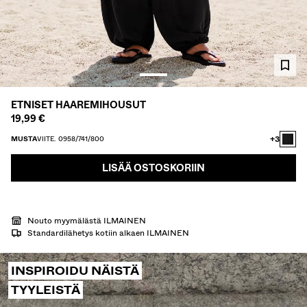
KAULUSPAIDAT
VILLAPAIDAT JA VILLATAKIT
TWIN SETS
UIMAPUVUT
KENGÄT
ASUSTEET
ETNISET HAAREMIHOUSUT
SUOSITTELEMME
19,99 €
ALEJEN VIIMEISET PÄIVÄT
COLLABORATIONS®
+3
MUSTA
VIITE. 0958/741/800
BEST SELLERS
LISÄÄ OSTOSKORIIN
SPECIAL PRICES
ERITYISPROJEKTIT
BERSHKA MUSIC
PERSONOINTI: YOUR FAN ERA
Nouto myymälästä ILMAINEN
Standardilähetys kotiin alkaen ILMAINEN
LAHJAKORTTI
NEWSLETTER
OHJEET
INSPIROIDU NÄISTÄ
TYYLEISTÄ