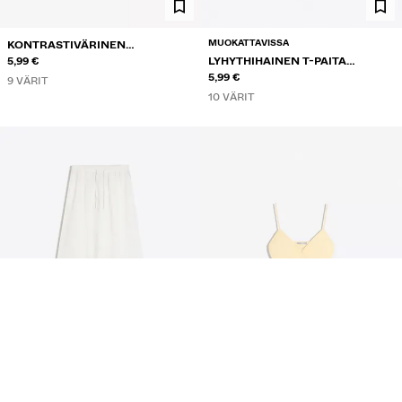
MUOKATTAVISSA
KONTRASTIVÄRINEN
NARUTOPPI
5,99 €
LYHYTHIHAINEN T-PAITA
PYÖREÄLLÄ KAULA-AUKOLLA
5,99 €
9 VÄRIT
10 VÄRIT
PETITE & TALL
PEPLUM-NARUOLKAINTOPPI