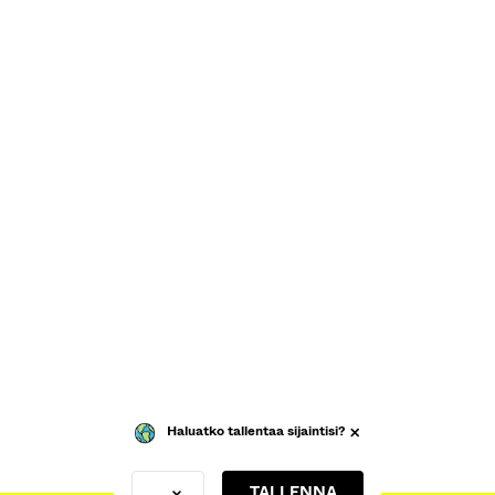
Haluatko tallentaa sijaintisi?
TALLENNA
Finland