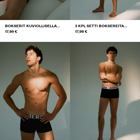
BOKSERIT KUVIOLLISELLA
3 KPL SETTI BOKSEREITA
VYÖTÄRÖNAUHALLA, 3 KPL
17,99 €
TUPLALOGOLLA
17,99 €
SETTI