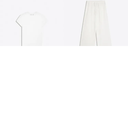
MUOKATTAVISSA
PETITE & TALL
LYHYTHIHAINEN T-PAITA
JOUSTAVAVYÖTÄRÖISET
PYÖREÄLLÄ KAULA-AUKOLLA
5,99 €
HOUSUT
19,99 €
10 VÄRIT
6 VÄRIT