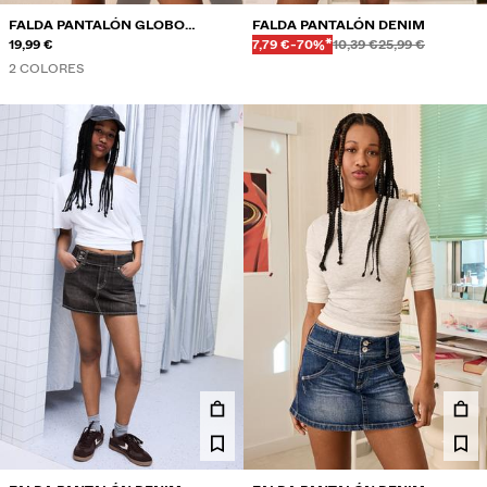
FALDA PANTALÓN GLOBO
FALDA PANTALÓN DENIM
Antes
Antes
PRECIO CON DESCUENTO
DESCUENTO DEL
POPELÍN
19,99 €
7,79 €
-70%*
10,39 €
25,99 €
2 COLORES