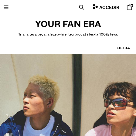
ACCEDIR
YOUR FAN ERA
Tria la teva peça, afegeix-hi el teu brodat i fes-la 100% teva.
NOVETATS
FILTRA
26 resultats
COMBO WINS %
VEURE TOT
SAMARRETES I POLOS
PANTALONS
TEXANS
BERMUDES
DESSUADORES
CAMISES
CAÇADORES
JERSEIS I CÀRDIGANS