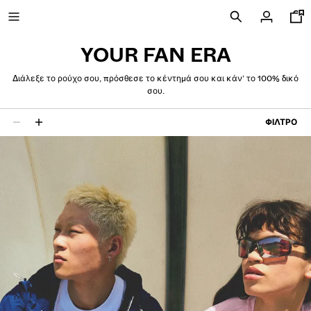
YOUR FAN ERA
Διάλεξε το ρούχο σου, πρόσθεσε το κέντημά σου και κάν’ το 100% δικό
σου.
NEW
ΦΊΛΤΡΟ
CURATED BY
29 αποτελέσματα
ΠΡΟΒΟΛΉ ΌΛΩΝ
ΜΠΟΥΦΆΝ
ΜΠΛΟΎΖΕΣ ΚΑΙ ΠΌΛΟ
ΠΑΝΤΕΛΌΝΙΑ
ΤΖΙΝ
ΒΕΡΜΟΎΔΕΣ
ΦΟΎΤΕΡ
ΠΟΥΚΆΜΙΣΑ
ΠΟΥΛΌΒΕΡ ΚΑΙ ΖΑΚΈΤΕΣ