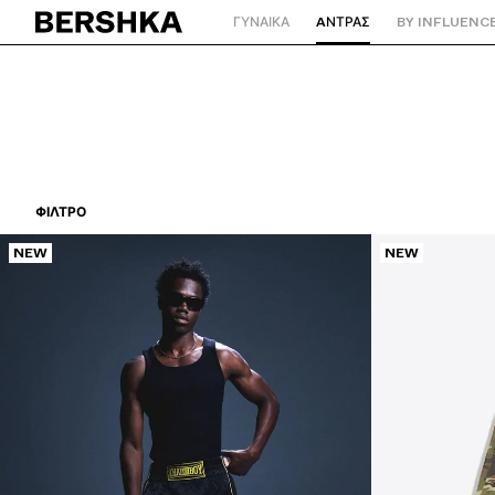
ΓΥΝΑΙΚΑ
AΝΤΡΑΣ
BY INFLUENC
Επιστροφή στην αρχική σελίδα
ΦΊΛΤΡΟ
NEW
NEW