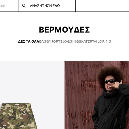
ERS
ΑΝΑΖΉΤΗΣΗ ΕΔΏ
ΒΕΡΜΟΎΔΕΣ
ΔΕΣ ΤΑ ΌΛΑ
BAGGY
JORTS
JOGGING
SKATER
TAILORING