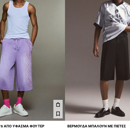
TS ΑΠΌ ΎΦΑΣΜΑ ΦΟΎΤΕΡ
ΒΕΡΜΟΎΔΑ ΜΠΑΛΟΎΝ ΜΕ ΠΙΈΤΕΣ