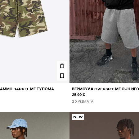
ΡΑΜΜΉ BARREL ΜΕ ΤΎΠΩΜΑ
ΒΕΡΜΟΎΔΑ OVERSIZE ΜΕ ΌΨΗ ΝΕ
25.99 €
2 ΧΡΏΜΑΤΑ
NEW