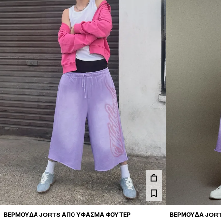
ΒΕΡΜΟΎΔΑ JORTS ΑΠΌ ΎΦΑΣΜΑ ΦΟΎΤΕΡ
ΒΕΡΜΟΎΔΑ JOR