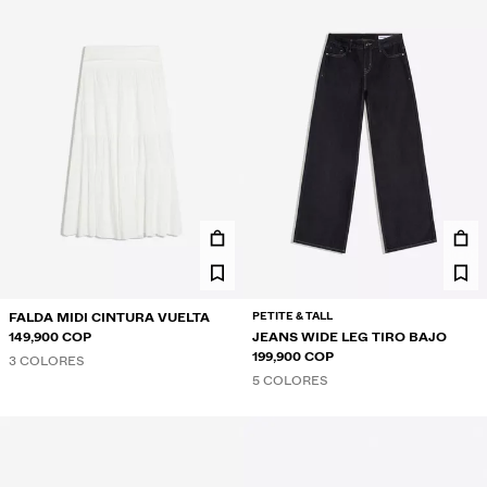
TWIN SETS
BAÑADORES
ZAPATOS
ACCESORIOS
RECOMENDADOS
COLABORACIONES®
LO MÁS VENDIDO
PROYECTOS ESPECIALES
BERSHKA MUSIC
NEWSLETTER
AYUDA
PETITE & TALL
FALDA MIDI CINTURA VUELTA
149,900 COP
JEANS WIDE LEG TIRO BAJO
199,900 COP
3 COLORES
5 COLORES