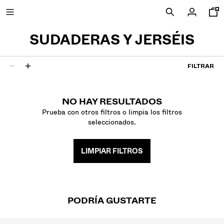
SUDADERAS Y JERSÉIS
FILTRAR
NEW
0 resultados
CURATED BY
NO HAY RESULTADOS
Prueba con otros filtros o limpia los filtros
seleccionados.
VER TODO
CAZADORAS
CAMISETAS Y POLOS
LIMPIAR FILTROS
PANTALONES
JEANS
SHORTS Y BERMUDAS
SUDADERAS
PODRÍA GUSTARTE
CAMISAS
JERSÉIS Y CÁRDIGANS