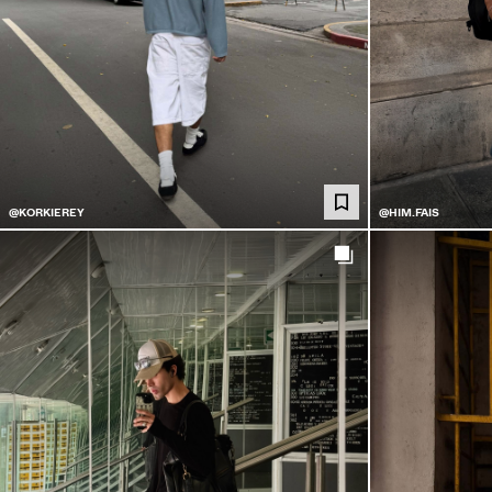
@KORKIEREY
@HIM.FAIS