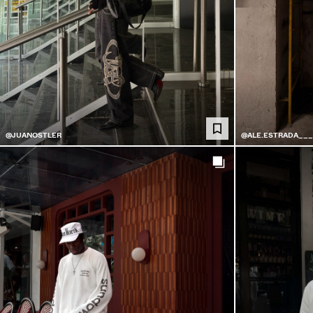
@JUANOSTLER
@ALE.ESTRADA___