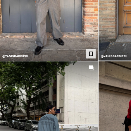
@YANISBARBIERI
@YANISBARBIERI