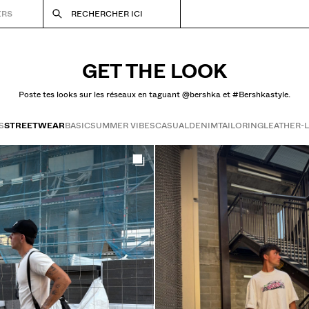
ERS
RECHERCHER ICI
GET THE LOOK
Poste tes looks sur les réseaux en taguant @bershka et #Bershkastyle.
S
STREETWEAR
BASIC
SUMMER VIBES
CASUAL
DENIM
TAILORING
LEATHER-
Get the look