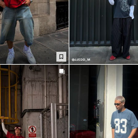
@JJEDD_M