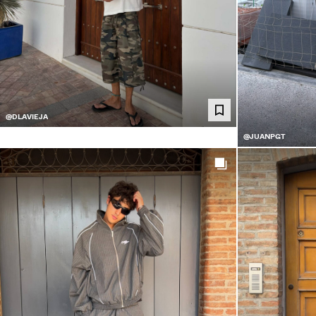
@DLAVIEJA
@JUANPGT