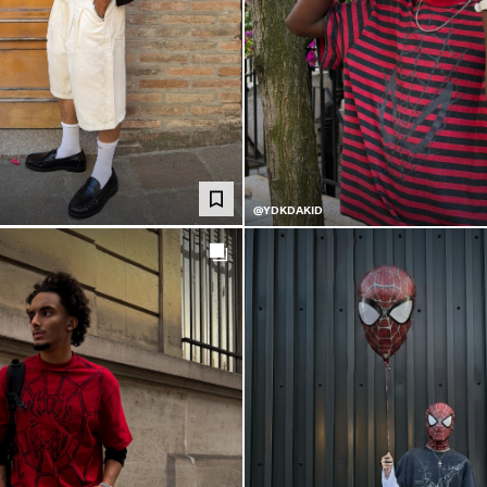
@YDKDAKID