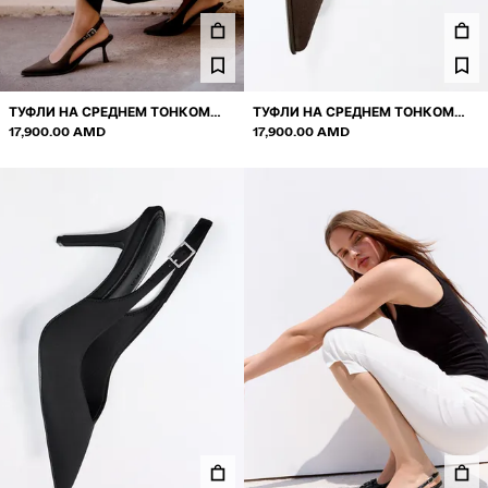
КОМПЛЕКТЫ
КУПАЛЬНИКИ И ПЛАВКИ
ОБУВЬ
АКСЕССУАРЫ
ТУФЛИ НА СРЕДНЕМ ТОНКОМ
ТУФЛИ НА СРЕДНЕМ ТОНКОМ
РЕКОМЕНДУЕМОЕ
КАБЛУКЕ С ОТКРЫТОЙ ПЯТКОЙ
17,900.00 AMD
КАБЛУКЕ С ОТКРЫТОЙ ПЯТКОЙ
17,900.00 AMD
СНИЖЕНИЕ ЦЕНЫ
COLLABORATIONS®
ХИТЫ ПРОДАЖ
СПЕЦИАЛЬНЫЕ ПРОЕКТЫ
BERSHKA MUSIC
NEWSLETTER
ПОМОЩЬ