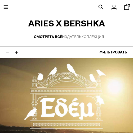
ARIES X BERSHKA
СМОТРЕТЬ ВСЁ
ИЗДАТЕЛЬ
КОЛЛЕКЦИЯ
СНИЖЕНИЕ ЦЕНЫ
ФИЛЬТРОВАТЬ
13 результаты
НОВАЯ КОЛЛЕКЦИЯ
НОВИНКИ
ПРОСМОТРЕТЬ ВСЕ
ФУТБОЛКИ И ПОЛО
БРЮКИ
ДЖИНСЫ